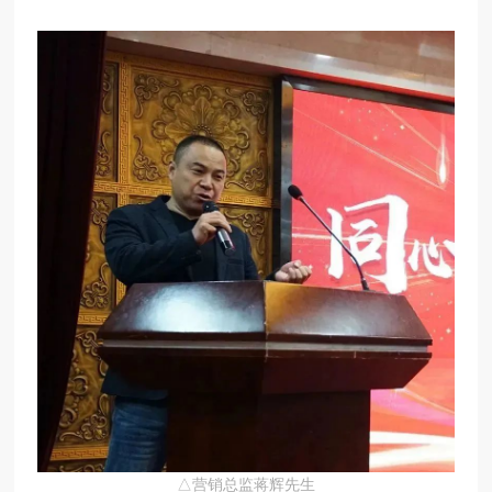
△营销总监蒋辉先生