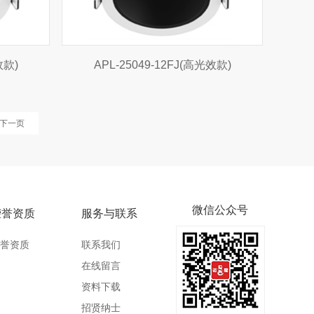
效款)
APL-25049-12FJ(高光效款)
下一页
微信公众号
荣誉资质
服务与联系
誉资质
联系我们
在线留言
资料下载
招贤纳士